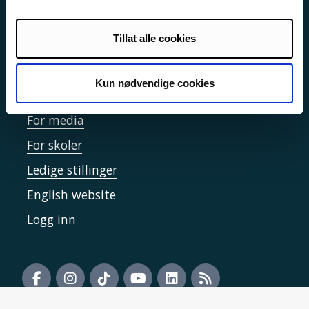
Informasjonskapsler
Tilgjengelighetserklæring
Tillat alle cookies
Kun nødvendige cookies
Kontakt UiT
For media
For skoler
Ledige stillinger
English website
Logg inn