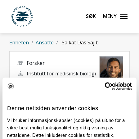
Gå til hovedinnhold
Søk
Meny
UiT Norges arktiske universitet
Enheten
Ansatte
Saikat Das Sajib
Forsker
Institutt for medisinsk biologi
saikat.d.sajib@uit.no
Tromsø
Denne nettsiden anvender cookies
Vi bruker informasjonskapsler (cookies) på uit.no for å
sikre best mulig funksjonalitet og riktig visning av
nettsidene. Dette inkluderer cookies for statistikk,