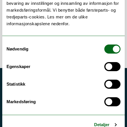
Om
Forskning og undervisning
bevaring av innstillinger og innsamling av informasjon for
markedsføringsformål. Vi benytter både førsteparts- og
Publikasjoner
tredjeparts-cookies. Les mer om de ulike
informasjonskapslene nedenfor.
Samtykkevalg
Nødvendig
Egenskaper
Akutt hjelp
Statistikk
Si ifra!
Driftsmeldinger
Markedsføring
Personvern ved UiT
Sikkerhet, beredskap og personvern
Detaljer