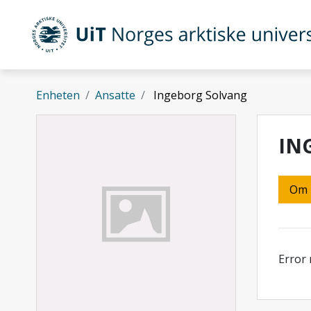
Gå til hovedinnhold
UiT Norges arktiske universitet
Enheten
Ansatte
Ingeborg Solvang
IN
Om
Error