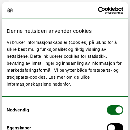
Om
Forskning og undervisning
Denne nettsiden anvender cookies
Her finner du meg
Vi bruker informasjonskapsler (cookies) på uit.no for å
sikre best mulig funksjonalitet og riktig visning av
nettsidene. Dette inkluderer cookies for statistikk,
bevaring av innstillinger og innsamling av informasjon for
Stillingsbeskrivelse
markedsføringsformål. Vi benytter både førsteparts- og
tredjeparts-cookies. Les mer om de ulike
informasjonskapslene nedenfor.
Universitetslektor i samfunnssikkerhet
Jeg har rollen som studieprogramleder
Samtykkevalg
for:
Nødvendig
Bachelor i samfunnssikkerhet
(Tromsø) fra 2023
Egenskaper