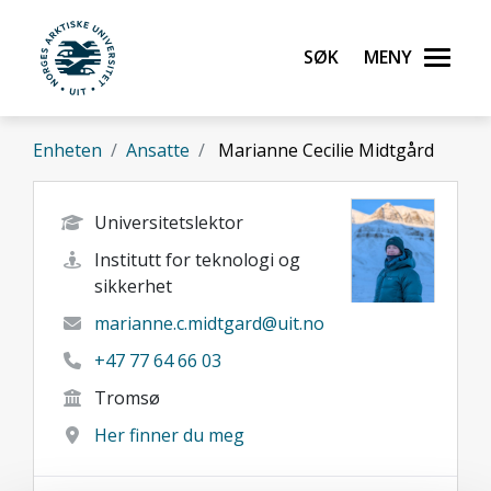
Gå til hovedinnhold
Søk
Meny
UiT Norges arktiske universitet
Enheten
Ansatte
Marianne Cecilie Midtgård
Universitetslektor
Institutt for teknologi og
sikkerhet
marianne.c.midtgard@uit.no
+47 77 64 66 03
Tromsø
Her finner du meg