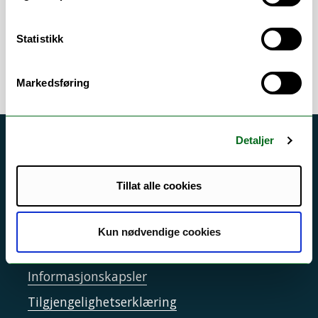
Bachelor i sikkerhet og beredskap
(Kirkenes) fra 2024
Statistikk
Markedsføring
Detaljer
Akutt hjelp
Si ifra!
Tillat alle cookies
Driftsmeldinger
Personvern ved UiT
Kun nødvendige cookies
Sikkerhet, beredskap og personvern
Informasjonskapsler
Tilgjengelighetserklæring