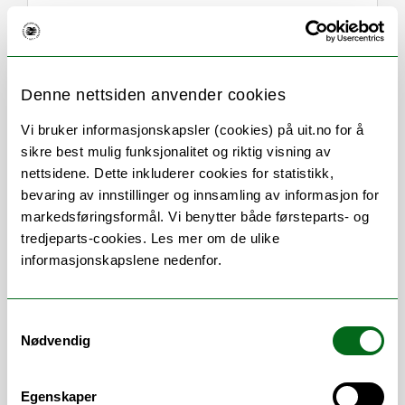
Denne nettsiden anvender cookies
Om
Forskning og undervisning
Vi bruker informasjonskapsler (cookies) på uit.no for å
sikre best mulig funksjonalitet og riktig visning av
CV
Publikasjoner
nettsidene. Dette inkluderer cookies for statistikk,
Her finner du meg
bevaring av innstillinger og innsamling av informasjon for
markedsføringsformål. Vi benytter både førsteparts- og
tredjeparts-cookies. Les mer om de ulike
informasjonskapslene nedenfor.
Stillingsbeskrivelse
Samtykkevalg
Eg gjer forskingsformidling, nyheiter frå
Nødvendig
UiT, kommunikasjonsrådgjeving og andre
kommunikasjonsoppgåver ved UiT sin
Egenskaper