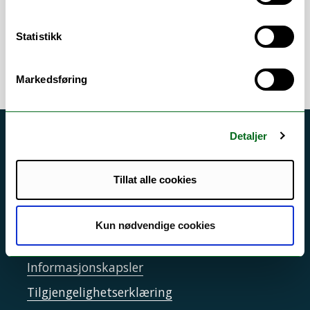
seksjon for kommunikasjon. Leiar
faggruppe for formidling.
Statistikk
Markedsføring
Detaljer
Akutt hjelp
Si ifra!
Tillat alle cookies
Driftsmeldinger
Personvern ved UiT
Kun nødvendige cookies
Sikkerhet, beredskap og personvern
Informasjonskapsler
Tilgjengelighetserklæring