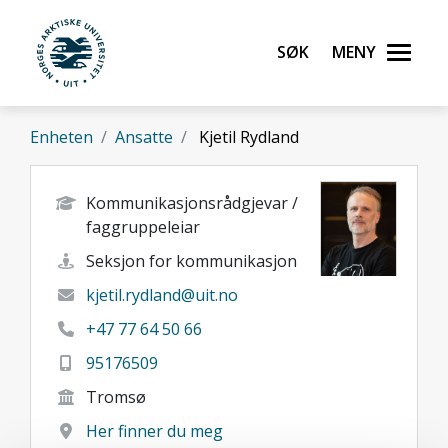
Gå til hovedinnhold
Søk
Meny
UiT Norges arktiske universitet
Enheten
Ansatte
Kjetil Rydland
Kommunikasjonsrådgjevar /
faggruppeleiar
Seksjon for kommunikasjon
kjetil.rydland@uit.no
+47 77 64 50 66
95176509
Tromsø
Her finner du meg