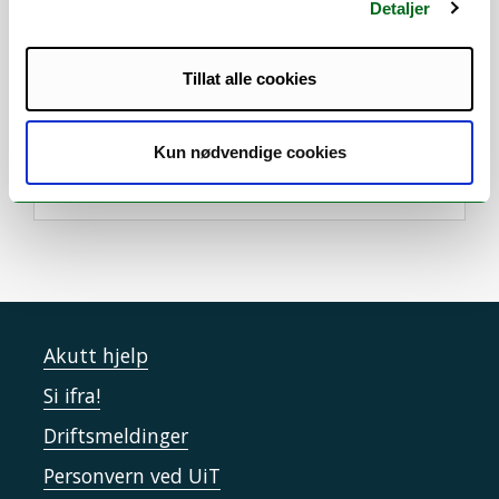
Teaching:
Detaljer
Image Processing FYS-2010
Pattern Recognition FYS-3012 (fall
Tillat alle cookies
2022)
Machine Learning FYS-2021 (Starting
Kun nødvendige cookies
fall 2023)
Akutt hjelp
Si ifra!
Driftsmeldinger
Personvern ved UiT