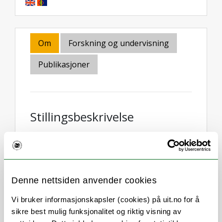
Om
Forskning og undervisning
Publikasjoner
Stillingsbeskrivelse
Member of the
Machine learning group
at
UiT and
Visual Intelligence
.
Denne nettsiden anvender cookies
Co-director of the
Digital Technology
Vi bruker informasjonskapsler (cookies) på uit.no for å
Innovation Lab
at UiT, developing
sikre best mulig funksjonalitet og riktig visning av
innovation and startups in the High