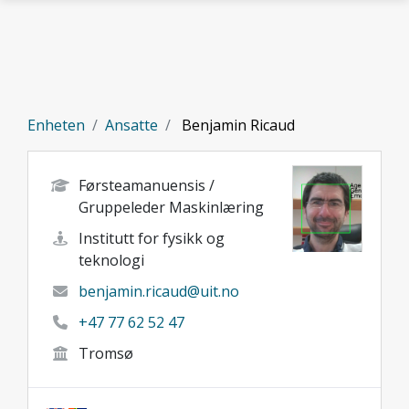
Gå til hovedinnhold
Enheten
Ansatte
Benjamin Ricaud
Førsteamanuensis /
Gruppeleder Maskinlæring
Institutt for fysikk og
teknologi
benjamin.ricaud@uit.no
+47 77 62 52 47
Tromsø