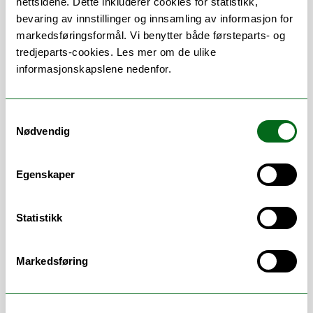
nettsidene. Dette inkluderer cookies for statistikk,
North,
bevaring av innstillinger og innsamling av informasjon for
member of the
Northernmost
markedsføringsformål. Vi benytter både førsteparts- og
GraphML Group
,
tredjeparts-cookies. Les mer om de ulike
co-program chair for the
Northern
informasjonskapslene nedenfor.
Light Deep Learning
conference.
Personal website:
Samtykkevalg
Nødvendig
https://bricaud.github.io/
Research interests:
Egenskaper
Machine learning, data analysis
Graph signal processing and machine
Statistikk
learning
Explainability in machine
learning/deep learning
Markedsføring