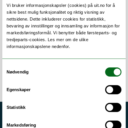
Vi bruker informasjonskapsler (cookies) på uit.no for å
sikre best mulig funksjonalitet og riktig visning av
nettsidene. Dette inkluderer cookies for statistikk,
bevaring av innstillinger og innsamling av informasjon for
markedsføringsformål. Vi benytter både førsteparts- og
Om
Forskning og undervisning
tredjeparts-cookies. Les mer om de ulike
Publikasjoner
Her finner du meg
informasjonskapslene nedenfor.
Samtykkevalg
Nødvendig
Egenskaper
Statistikk
Akutt hjelp
Si ifra!
Markedsføring