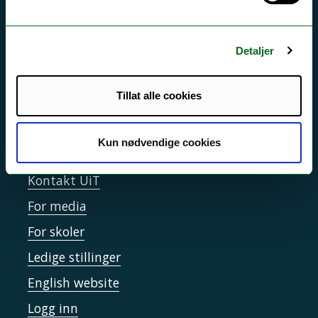
Driftsmeldinger
Personvern ved UiT
Detaljer
Sikkerhet, beredskap og personvern
Informasjonskapsler
Tillat alle cookies
Tilgjengelighetserklæring
Kun nødvendige cookies
Kontakt UiT
For media
For skoler
Ledige stillinger
English website
Logg inn