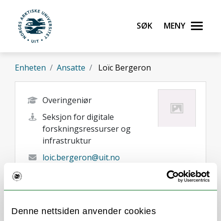
Gå til hovedinnhold
Søk
Meny
UiT Norges arktiske universitet
Enheten
Ansatte
Loïc Bergeron
Overingeniør
Seksjon for digitale
forskningsressurser og
infrastruktur
loic.bergeron@uit.no
+47 77 64 61 06
Tromsø
Her finner du meg
Denne nettsiden anvender cookies