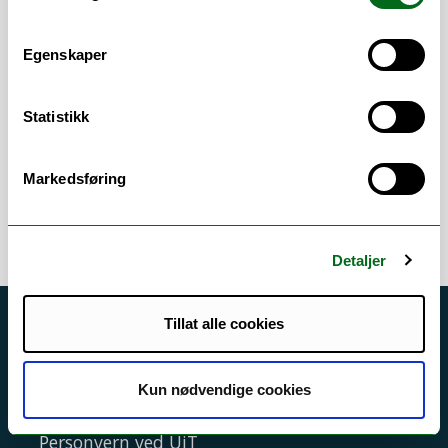
Adgangskontroll
/
Arbeidsmiljø
/
Brannvern
/
Brukerstøtte
/
Helse, miljø og
Egenskaper
sikkerhet (HMS)
/
Internkontroll
/
Kompetanseutvikling
/
Lederstøtte
/
Statistikk
Personvern
/
Rapportering
/
Regelverk
/
Sikkerhet
/
Veiledning
/
Årsplan
/
Årsrapport
Markedsføring
Detaljer
Tillat alle cookies
Akutt hjelp
Si ifra!
Kun nødvendige cookies
Driftsmeldinger
Personvern ved UiT