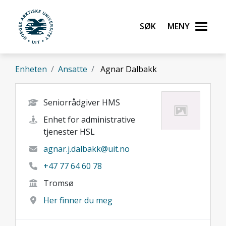
Gå til hovedinnhold
Søk
Meny
UiT Norges arktiske universitet
Enheten
Ansatte
Agnar Dalbakk
Seniorrådgiver HMS
Enhet for administrative
tjenester HSL
agnar.j.dalbakk@uit.no
+47 77 64 60 78
Tromsø
Her finner du meg