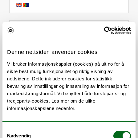
Om
Forskning og undervisning
Her finner du meg
Denne nettsiden anvender cookies
Vi bruker informasjonskapsler (cookies) på uit.no for å
sikre best mulig funksjonalitet og riktig visning av
Stillingsbeskrivelse
nettsidene. Dette inkluderer cookies for statistikk,
bevaring av innstillinger og innsamling av informasjon for
Seniorrådgiver innen Helse, miljø og
markedsføringsformål. Vi benytter både førsteparts- og
sikkerhet/Samfunnssikkerhet og
tredjeparts-cookies. Les mer om de ulike
beredskap/Informasjonsjonssikkerhet og
informasjonskapslene nedenfor.
personvern
Arbeidsområder
Samtykkevalg
Nødvendig