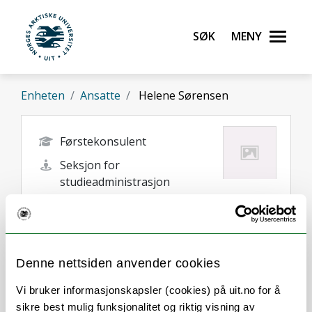
Gå til hovedinnhold
Søk
Meny
UiT Norges arktiske universitet
Enheten
Ansatte
Helene Sørensen
Førstekonsulent
Seksjon for
studieadministrasjon
helene.sorensen@uit.no
+47 77 64 67 55
Tromsø
Denne nettsiden anvender cookies
Vi bruker informasjonskapsler (cookies) på uit.no for å
sikre best mulig funksjonalitet og riktig visning av