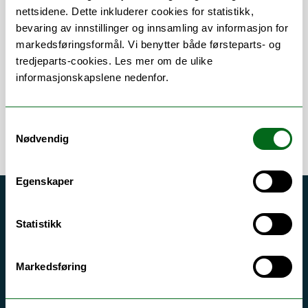
nettsidene. Dette inkluderer cookies for statistikk,
bevaring av innstillinger og innsamling av informasjon for
Om
Forskning og undervisning
markedsføringsformål. Vi benytter både førsteparts- og
tredjeparts-cookies. Les mer om de ulike
informasjonskapslene nedenfor.
Samtykkevalg
Nødvendig
Egenskaper
Akutt hjelp
Statistikk
Si ifra!
Driftsmeldinger
Markedsføring
Personvern ved UiT
Sikkerhet, beredskap og personvern