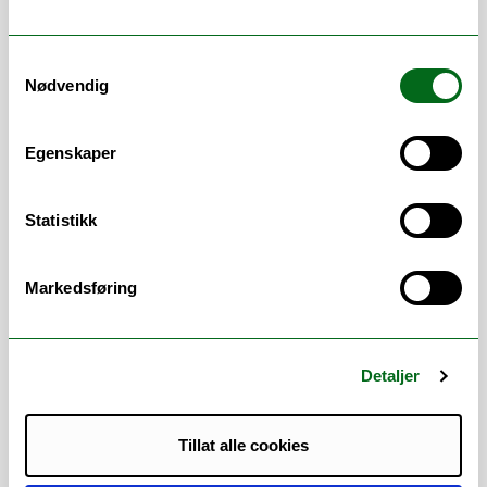
mer tilgjengelig.
Jeg er også en del av pressevakta og
Samtykkevalg
holder kurs i kommunikasjonsplanlegging
Nødvendig
og klarspråk.
I større prosjekter gir jeg
Egenskaper
kommunikasjonsråd, og jeg hjelper
forskere og ansatte med å gjøre tekst og
Statistikk
presentasjoner tydeligere. Jeg brenner
spesielt for klarspråk, brukervennlighet og
visuell kommunikasjon.
Markedsføring
Trenger du hjelp med kommunikasjonen
din? Sjekk ut
uit.no/kommunikasjonstips
.
Detaljer
Tillat alle cookies