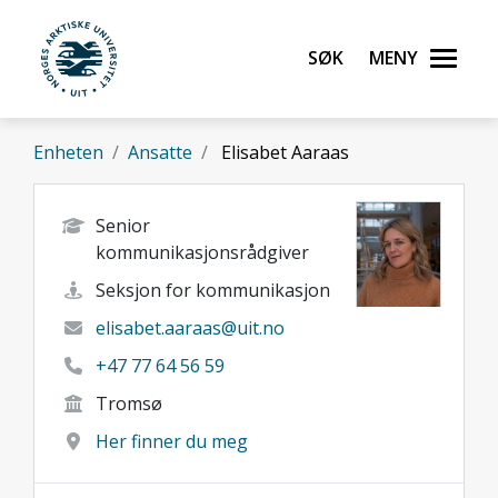
Gå til hovedinnhold
Søk
Meny
UiT Norges arktiske universitet
Enheten
Ansatte
Elisabet Aaraas
Senior
kommunikasjonsrådgiver
Seksjon for kommunikasjon
elisabet.aaraas@uit.no
+47 77 64 56 59
Tromsø
Her finner du meg