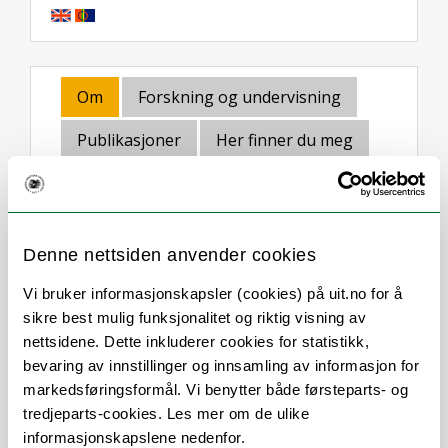
Om
Forskning og undervisning
Publikasjoner
Her finner du meg
Stillingsbeskrivelse
Denne nettsiden anvender cookies
Vi bruker informasjonskapsler (cookies) på uit.no for å
Jeg er kommunikasjonsrådgiver og
sikre best mulig funksjonalitet og riktig visning av
innholdsprodusent.
nettsidene. Dette inkluderer cookies for statistikk,
Jeg lager innhold for ulike målgrupper – alt
bevaring av innstillinger og innsamling av informasjon for
fra forsknings- og nyhetssaker til
markedsføringsformål. Vi benytter både førsteparts- og
videoseriene
Opplyst
og
Trend
. Målet er å
tredjeparts-cookies. Les mer om de ulike
gjøre UiT mer synlig og forskningen vår
informasjonskapslene nedenfor.