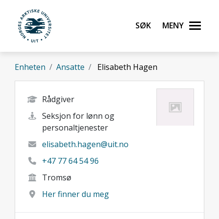
Gå til hovedinnhold
Søk
Meny
UiT Norges arktiske universitet
Enheten
Ansatte
Elisabeth Hagen
Rådgiver
Seksjon for lønn og
personaltjenester
elisabeth.hagen@uit.no
+47 77 64 54 96
Tromsø
Her finner du meg