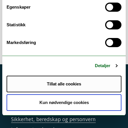
Lønnskjøring
Egenskaper
Ompostering
Avstemming lønn
Statistikk
Error rendering component
Markedsføring
Detaljer
Akutt hjelp
Tillat alle cookies
Si ifra!
Driftsmeldinger
Kun nødvendige cookies
Personvern ved UiT
Sikkerhet, beredskap og personvern