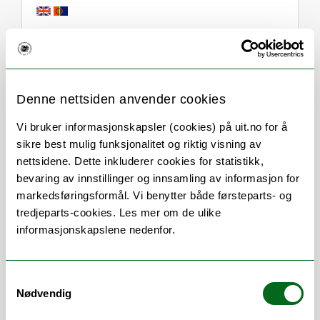
Om
Forskning og undervisning
Denne nettsiden anvender cookies
Her finner du meg
Vi bruker informasjonskapsler (cookies) på uit.no for å
sikre best mulig funksjonalitet og riktig visning av
nettsidene. Dette inkluderer cookies for statistikk,
Stillingsbeskrivelse
bevaring av innstillinger og innsamling av informasjon for
markedsføringsformål. Vi benytter både førsteparts- og
tredjeparts-cookies. Les mer om de ulike
Rådgiver
informasjonskapslene nedenfor.
Seksjon for lønn og
personaltjenester,
Faggruppe lønn og
reise
Samtykkevalg
Nødvendig
Fastlønn