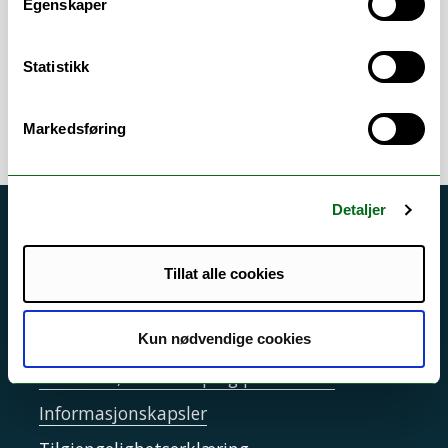
Lønnskjøring
Egenskaper
Ompostering
Avstemming lønn
Statistikk
Markedsføring
Detaljer
Akutt hjelp
Si ifra!
Tillat alle cookies
Driftsmeldinger
Personvern ved UiT
Kun nødvendige cookies
Sikkerhet, beredskap og personvern
Informasjonskapsler