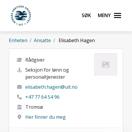
Gå til hovedinnhold
Søk
Meny
UiT Norges arktiske universitet
Enheten
Ansatte
Elisabeth Hagen
Rådgiver
Seksjon for lønn og
personaltjenester
elisabeth.hagen@uit.no
+47 77 64 54 96
Tromsø
Her finner du meg