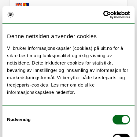
Om
Forskning og undervisning
Denne nettsiden anvender cookies
Publikasjoner
Her finner du meg
Vi bruker informasjonskapsler (cookies) på uit.no for å
sikre best mulig funksjonalitet og riktig visning av
nettsidene. Dette inkluderer cookies for statistikk,
bevaring av innstillinger og innsamling av informasjon for
Stillingsbeskrivelse
markedsføringsformål. Vi benytter både førsteparts- og
tredjeparts-cookies. Les mer om de ulike
Rådgiver
informasjonskapslene nedenfor.
Seksjon for lønn og
personaltjenester,
Faggruppe lønn og
Samtykkevalg
reise
Nødvendig
Fastlønn