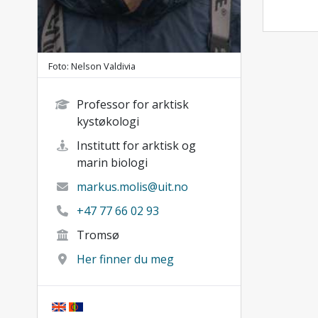
Foto: Nelson Valdivia
Professor for arktisk
kystøkologi
Institutt for arktisk og
marin biologi
markus.molis@uit.no
+47 77 66 02 93
Tromsø
Her finner du meg