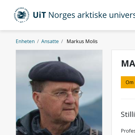
Gå til hovedinnhold
UiT Norges arktiske universitet
Enheten
Ansatte
Markus Molis
MA
Om
Stil
Profes