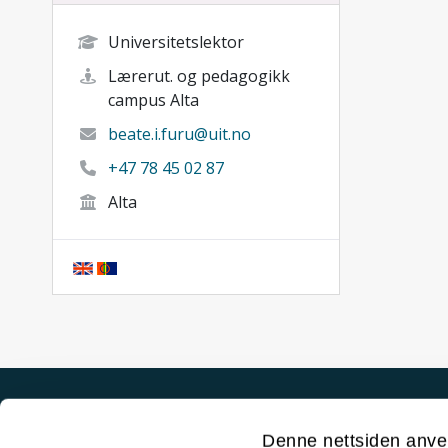
Universitetslektor
Lærerut. og pedagogikk
campus Alta
beate.i.furu@uit.no
+47 78 45 02 87
Alta
Akutt hjelp
Denne nettsiden anve