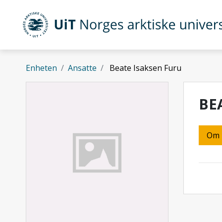
Gå til hovedinnhold
UiT Norges arktiske universitet
Enheten
Ansatte
Beate Isaksen Furu
BE
Om