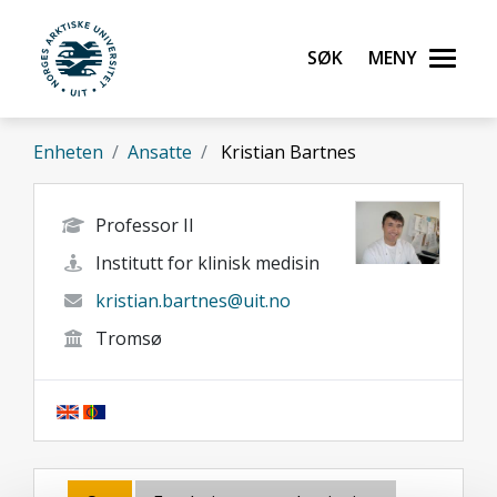
Gå til hovedinnhold
Søk
Meny
UiT Norges arktiske universitet
Enheten
Ansatte
Kristian Bartnes
Professor II
Institutt for klinisk medisin
kristian.bartnes@uit.no
Tromsø