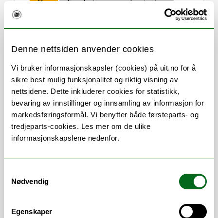
Om
Forskning og undervisning
CV
Publikasjoner
Denne nettsiden anvender cookies
Vi bruker informasjonskapsler (cookies) på uit.no for å
Stillingsbeskrivelse
sikre best mulig funksjonalitet og riktig visning av
nettsidene. Dette inkluderer cookies for statistikk,
Kurs for medisinstudenter:
bevaring av innstillinger og innsamling av informasjon for
markedsføringsformål. Vi benytter både førsteparts- og
Hjertekirurgi
tredjeparts-cookies. Les mer om de ulike
lungekirurgi
informasjonskapslene nedenfor.
thorax-skader
sanitetstaktikk ved storulykker
Samtykkevalg
Spesialistutdannning for kirurger:
Nødvendig
Non-cardial thoraxkirurgi.
Egenskaper
UNN Tromsø
: Kst. klinikksjef, Hjerte-