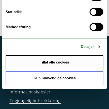
lungeklinikken
Statistikk
Markedsføring
Detaljer
Akutt hjelp
Si ifra!
Tillat alle cookies
Driftsmeldinger
Personvern ved UiT
Kun nødvendige cookies
Sikkerhet, beredskap og personvern
Informasjonskapsler
Tilgjengelighetserklæring