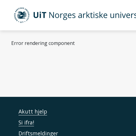
Gå til hovedinnhold
UiT Norges arktiske universitet
Error rendering component
Space and Time in Edu
Akutt hjelp
Si ifra!
Driftsmeldinger