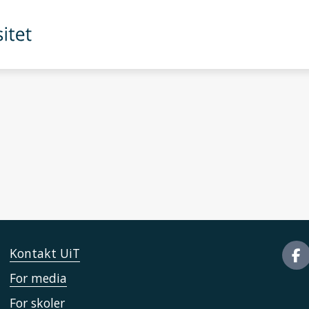
cation – STED
Kontakt UiT
For media
For skoler