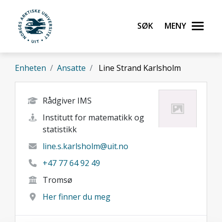
Gå til hovedinnhold
Søk
Meny
UiT Norges arktiske universitet
Enheten
Ansatte
Line Strand Karlsholm
Rådgiver IMS
Institutt for matematikk og
statistikk
line.s.karlsholm@uit.no
+47 77 64 92 49
Tromsø
Her finner du meg