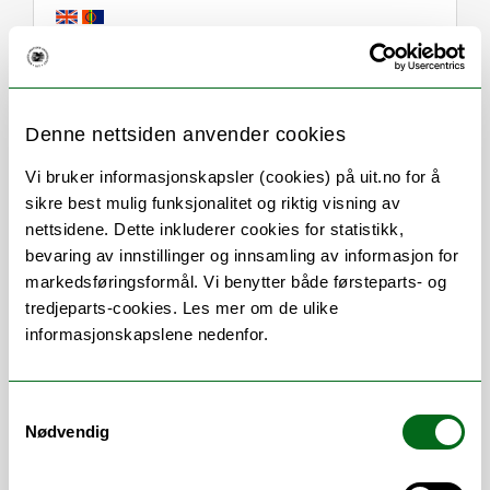
Om
Forskning og undervisning
Denne nettsiden anvender cookies
Publikasjoner
Her finner du meg
Vi bruker informasjonskapsler (cookies) på uit.no for å
sikre best mulig funksjonalitet og riktig visning av
nettsidene. Dette inkluderer cookies for statistikk,
bevaring av innstillinger og innsamling av informasjon for
Stillingsbeskrivelse
markedsføringsformål. Vi benytter både førsteparts- og
tredjeparts-cookies. Les mer om de ulike
- Administrativt ansvar for Bachelor i fysikk
informasjonskapslene nedenfor.
og matematikk og Master in Mathematical
Sciences
Samtykkevalg
- Inpassing og tilrettelegging av emner
Nødvendig
- Administrasjon av utveksling