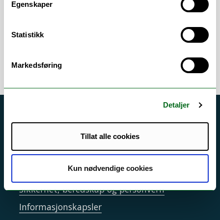
Egenskaper
- Studieveiledning
Statistikk
Markedsføring
Detaljer
Akutt hjelp
Si ifra!
Tillat alle cookies
Driftsmeldinger
Kun nødvendige cookies
Personvern ved UiT
Sikkerhet, beredskap og personvern
Informasjonskapsler