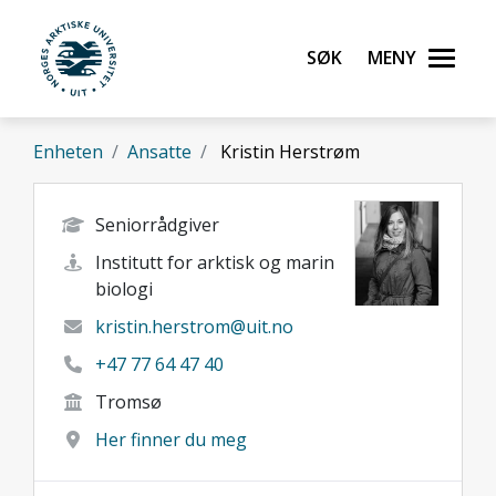
Gå til hovedinnhold
Søk
Meny
UiT Norges arktiske universitet
Enheten
Ansatte
Kristin Herstrøm
Seniorrådgiver
Institutt for arktisk og marin
biologi
kristin.herstrom@uit.no
+47 77 64 47 40
Tromsø
Her finner du meg