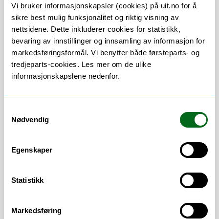
Veiledning av studenter
Vi bruker informasjonskapsler (cookies) på uit.no for å
Studieprogresjon
sikre best mulig funksjonalitet og riktig visning av
Saksbehandling relatert til
nettsidene. Dette inkluderer cookies for statistikk,
studentene studieløp
bevaring av innstillinger og innsamling av informasjon for
(innpasningssaker, dispensasjon,
markedsføringsformål. Vi benytter både førsteparts- og
permisjon, utsettelser etc)
tredjeparts-cookies. Les mer om de ulike
Emnekatalog
informasjonskapslene nedenfor.
Eksamen
Timeplanlegning
Studiepublisering
Samtykkevalg
Mentorordning
Nødvendig
Canvas
Utveksling (innkommende og
Egenskaper
utgående)
Inngår i seksjon for utdanning ved Fakultet
Statistikk
for biovitenskap, fiskeri og økonomi.
Arbeidsområder
Markedsføring