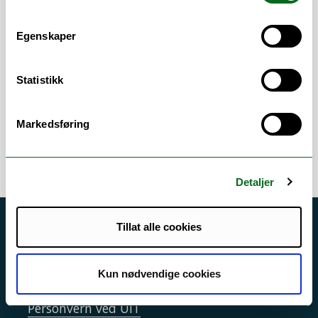
Egenskaper
Arbeidsområder
Statistikk
AV-tjenester
/
Digitalisering
/
IT-støtte til
utdanning
/
IT-tjenester
Markedsføring
Detaljer
Tillat alle cookies
Akutt hjelp
Si ifra!
Kun nødvendige cookies
Driftsmeldinger
Personvern ved UiT