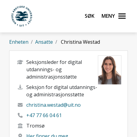
Gå til hovedinnhold
Søk
Meny
UiT Norges arktiske universitet
Enheten
Ansatte
Christina Westad
Seksjonsleder for digital
utdannings- og
administrasjonsstøtte
Seksjon for digital utdannings-
og administrasjonsstøtte
christina.westad@uit.no
+47 77 66 04 61
Tromsø
Her finner du meg