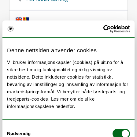
Om
Forskning og undervisning
Denne nettsiden anvender cookies
CV
Her finner du meg
Vi bruker informasjonskapsler (cookies) på uit.no for å
sikre best mulig funksjonalitet og riktig visning av
nettsidene. Dette inkluderer cookies for statistikk,
bevaring av innstillinger og innsamling av informasjon for
Stillingsbeskrivelse
markedsføringsformål. Vi benytter både førsteparts- og
tredjeparts-cookies. Les mer om de ulike
Ledelse av seksjonen med personal-
informasjonskapslene nedenfor.
og budsjettansvar
Ansvarlig for planlegging og
Samtykkevalg
gjennomføring av seksjonens
Nødvendig
arbeidsområder