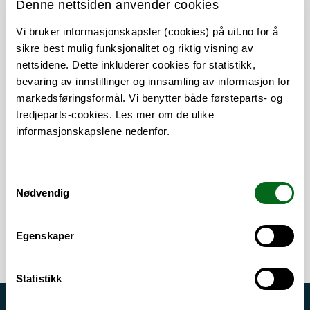
Denne nettsiden anvender cookies
Vi bruker informasjonskapsler (cookies) på uit.no for å
sikre best mulig funksjonalitet og riktig visning av
Om
Forskning og undervisning
nettsidene. Dette inkluderer cookies for statistikk,
Publikasjoner
Her finner du meg
bevaring av innstillinger og innsamling av informasjon for
markedsføringsformål. Vi benytter både førsteparts- og
tredjeparts-cookies. Les mer om de ulike
informasjonskapslene nedenfor.
Stillingsbeskrivelse
Samtykkevalg
Sør-Troms/Nordland
Nødvendig
Egenskaper
Statistikk