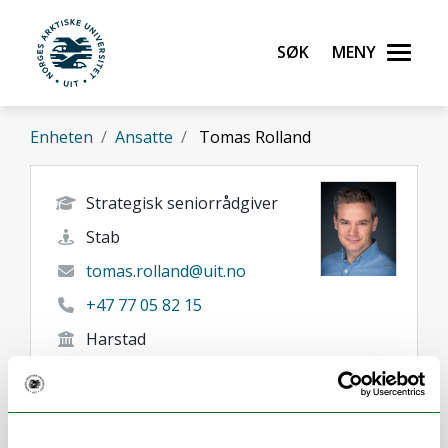
Gå til hovedinnhold
Søk
Meny
UiT Norges arktiske universitet
Enheten
Ansatte
Tomas Rolland
Strategisk seniorrådgiver
Stab
tomas.rolland@uit.no
+47 77 05 82 15
Harstad
Her finner du meg