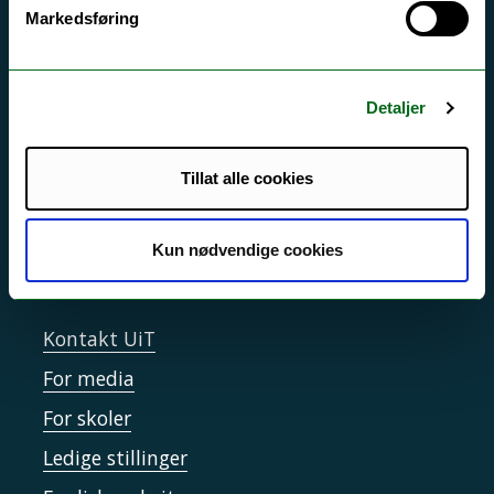
Akutt hjelp
Markedsføring
Si ifra!
Driftsmeldinger
Detaljer
Personvern ved UiT
Sikkerhet, beredskap og personvern
Tillat alle cookies
Informasjonskapsler
Tilgjengelighetserklæring
Kun nødvendige cookies
Kontakt UiT
For media
For skoler
Ledige stillinger