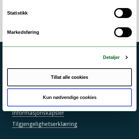
sosialmedisin
Statistikk
Markedsføring
Akutt hjelp
Detaljer
Si ifra!
Tillat alle cookies
Driftsmeldinger
Personvern ved UiT
Kun nødvendige cookies
Sikkerhet, beredskap og personvern
Informasjonskapsler
Tilgjengelighetserklæring