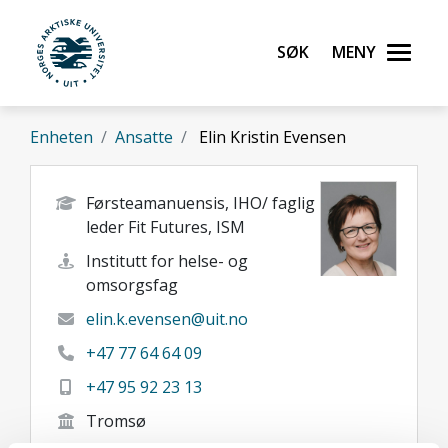
Gå til hovedinnhold
Søk
Meny
UiT Norges arktiske universitet
Enheten
Ansatte
Elin Kristin Evensen
Førsteamanuensis, IHO/ faglig
leder Fit Futures, ISM
Institutt for helse- og
omsorgsfag
elin.k.evensen@uit.no
+47 77 64 64 09
+47 95 92 23 13
Tromsø