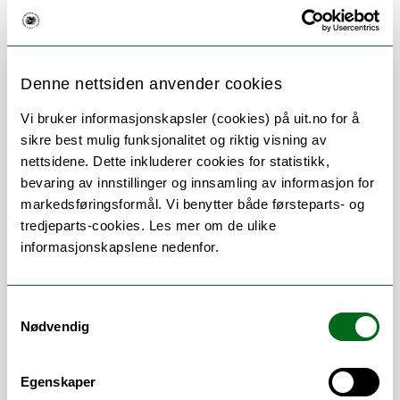
Her finner du meg
Denne nettsiden anvender cookies
Vi bruker informasjonskapsler (cookies) på uit.no for å
Om
Forskning og undervisning
sikre best mulig funksjonalitet og riktig visning av
nettsidene. Dette inkluderer cookies for statistikk,
Publikasjoner
Her finner du meg
bevaring av innstillinger og innsamling av informasjon for
markedsføringsformål. Vi benytter både førsteparts- og
tredjeparts-cookies. Les mer om de ulike
informasjonskapslene nedenfor.
Vitenskapelige
arbeidsområder
Samtykkevalg
Nødvendig
Epidemiologi medisinsk og odontologisk
statistikk
/
Forebyggende medisin
/
Egenskaper
Sykepleievitenskap
/
Samfunnsmedisin /