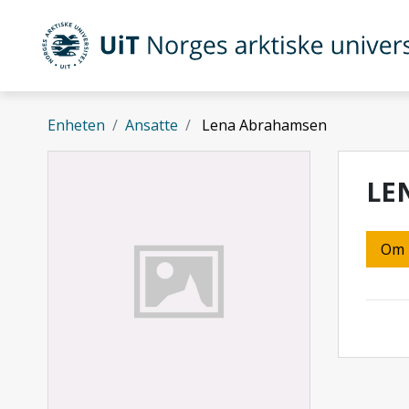
Gå til hovedinnhold
UiT Norges arktiske universitet
Enheten
Ansatte
Lena Abrahamsen
LE
Om