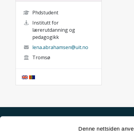
Phdstudent
Institutt for
lærerutdanning og
pedagogikk
lena.abrahamsen@uit.no
Tromsø
Akutt hjelp
Denne nettsiden anve
Si ifra!