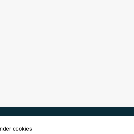
Kontakt UiT
nder cookies
For media