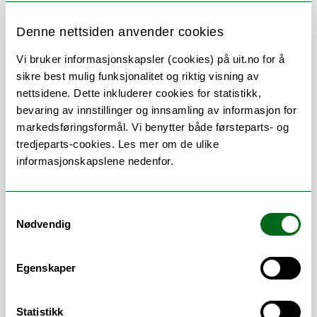
Om
Forskning og undervisning
Denne nettsiden anvender cookies
Vi bruker informasjonskapsler (cookies) på uit.no for å
sikre best mulig funksjonalitet og riktig visning av
Vitenskapelige
nettsidene. Dette inkluderer cookies for statistikk,
bevaring av innstillinger og innsamling av informasjon for
arbeidsområder
markedsføringsformål. Vi benytter både førsteparts- og
tredjeparts-cookies. Les mer om de ulike
Telekommunikasjon
/
Datateknologi
/
informasjonskapslene nedenfor.
Informasjons- og
kommunikasjonsteknologi
/
Annen
informasjonsteknologi
/
Databaser og
Samtykkevalg
Nødvendig
multimediasystemer
/
Kunnskapsbaserte
systemer
/
Kommunikasjon og distribuerte
systemer
/
Systemutvikling og -arbeid
Egenskaper
Statistikk