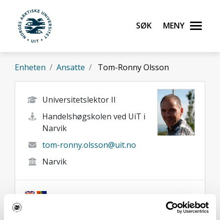
Gå til hovedinnhold
Søk
Meny
UiT Norges arktiske universitet
Enheten
Ansatte
Tom-Ronny Olsson
Universitetslektor II
Handelshøgskolen ved UiT i
Narvik
tom-ronny.olsson@uit.no
Narvik