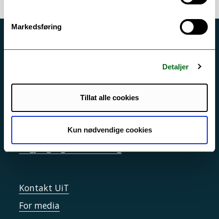
Markedsføring
Akutt hjelp
Si ifra!
Detaljer
Driftsmeldinger
Personvern ved UiT
Tillat alle cookies
Sikkerhet, beredskap og personvern
Informasjonskapsler
Kun nødvendige cookies
Tilgjengelighetserklæring
Kontakt UiT
For media