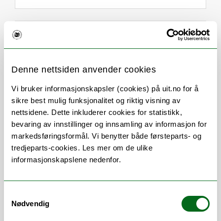
Om
Forskning og undervisning
Her finner du meg
Denne nettsiden anvender cookies
Vi bruker informasjonskapsler (cookies) på uit.no for å
sikre best mulig funksjonalitet og riktig visning av
Stillingsbeskrivelse
nettsidene. Dette inkluderer cookies for statistikk,
bevaring av innstillinger og innsamling av informasjon for
Arbeidsområder:
markedsføringsformål. Vi benytter både førsteparts- og
tredjeparts-cookies. Les mer om de ulike
Bachelor i
Bioteknologi
informasjonskapslene nedenfor.
Master i
Marin bioteknologi
Eksamensadministrasjon ved Norges
fiskerihøgskole
Samtykkevalg
Nødvendig
Arbeidsområder