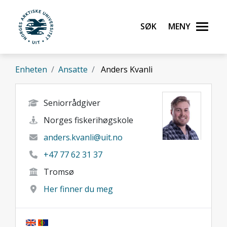
Gå til hovedinnhold
Søk
Meny
UiT Norges arktiske universitet
Enheten
Ansatte
Anders Kvanli
Seniorrådgiver
Norges fiskerihøgskole
anders.kvanli@uit.no
+47 77 62 31 37
Tromsø
Her finner du meg