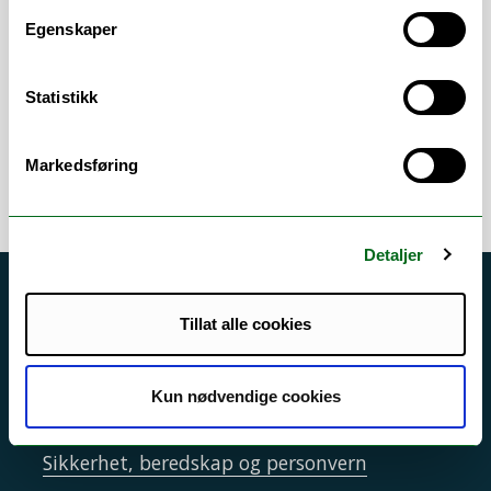
Egenskaper
Avhandlinger
/
Eksamen
/
Godkjenning
(innpass)
/
Helse, miljø og sikkerhet (HMS)
/
Regelverk
/
Studieadministrasjon
/
Statistikk
TopDesk
/
WISEflow
Markedsføring
Detaljer
Akutt hjelp
Tillat alle cookies
Si ifra!
Driftsmeldinger
Kun nødvendige cookies
Personvern ved UiT
Sikkerhet, beredskap og personvern