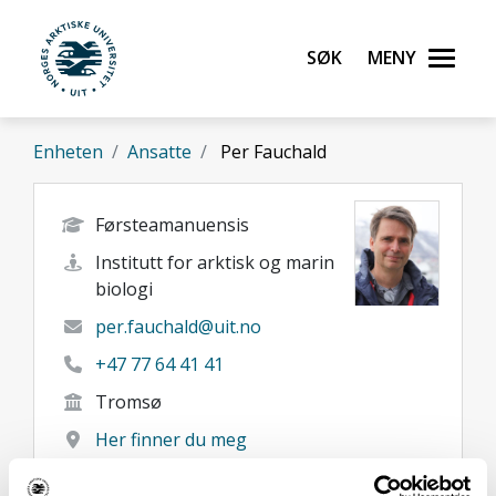
Gå til hovedinnhold
Søk
Meny
UiT Norges arktiske universitet
Enheten
Ansatte
Per Fauchald
Førsteamanuensis
Institutt for arktisk og marin
biologi
per.fauchald@uit.no
+47 77 64 41 41
Tromsø
Her finner du meg