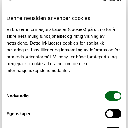
Denne nettsiden anvender cookies
Om
Forskning og undervisning
Vi bruker informasjonskapsler (cookies) på uit.no for å
sikre best mulig funksjonalitet og riktig visning av
CV
Publikasjoner
nettsidene. Dette inkluderer cookies for statistikk,
bevaring av innstillinger og innsamling av informasjon for
Her finner du meg
markedsføringsformål. Vi benytter både førsteparts- og
tredjeparts-cookies. Les mer om de ulike
informasjonskapslene nedenfor.
Stillingsbeskrivelse
Samtykkevalg
Nødvendig
Førsteamanuensis i kystøkologi og
bærekraft ved Institutt for Arktisk og
Marin Biologi
Egenskaper