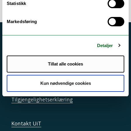
Statistikk
Markedsføring
Akutt hjelp
Detaljer
Si ifra!
Driftsmeldinger
Tillat alle cookies
Personvern ved UiT
Sikkerhet, beredskap og personvern
Kun nødvendige cookies
Informasjonskapsler
Tilgjengelighetserklæring
Kontakt UiT