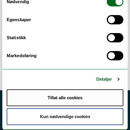
Nødvendig
Sustainable Energy
.
Gruppeleder av
Mikroorganismer og
Egenskaper
Planter forskergruppe
.
Medleder av
ABSORB-prosjekt
.
Statistikk
Aktuelle forskningsinteresser finner du
her
.
Markedsføring
Detaljer
Tillat alle cookies
Akutt hjelp
Si ifra!
Kun nødvendige cookies
Driftsmeldinger