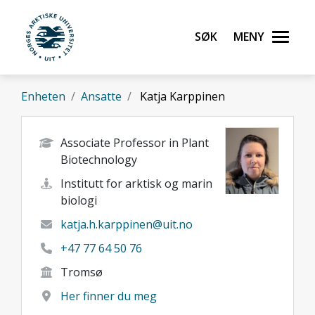
Gå til hovedinnhold
Søk
Meny
UiT Norges arktiske universitet
Enheten
Ansatte
Katja Karppinen
Associate Professor in Plant
Biotechnology
Institutt for arktisk og marin
biologi
katja.h.karppinen@uit.no
+47 77 64 50 76
Tromsø
Her finner du meg