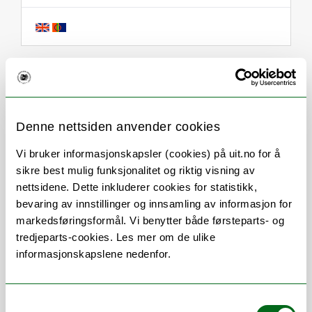
Om
Forskning og undervisning
CV
Publikasjoner
Denne nettsiden anvender cookies
Andre publikasjoner
Vi bruker informasjonskapsler (cookies) på uit.no for å
sikre best mulig funksjonalitet og riktig visning av
Her finner du meg
nettsidene. Dette inkluderer cookies for statistikk,
bevaring av innstillinger og innsamling av informasjon for
markedsføringsformål. Vi benytter både førsteparts- og
tredjeparts-cookies. Les mer om de ulike
Stillingsbeskrivelse
informasjonskapslene nedenfor.
Førsteamanuensis i Plantebioteknologi og
Bioenergi i
ARC-Arctic Centre for
Samtykkevalg