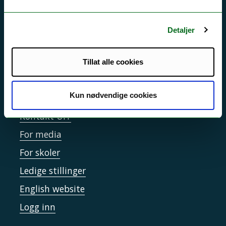
Driftsmeldinger
Personvern ved UiT
Detaljer
Sikkerhet, beredskap og personvern
Informasjonskapsler
Tillat alle cookies
Tilgjengelighetserklæring
Kun nødvendige cookies
Kontakt UiT
For media
For skoler
Ledige stillinger
English website
Logg inn