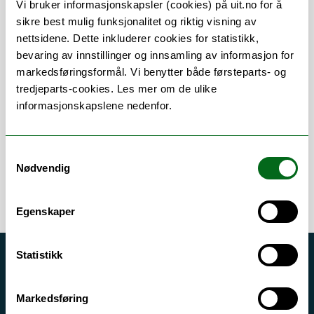
Vi bruker informasjonskapsler (cookies) på uit.no for å
sikre best mulig funksjonalitet og riktig visning av
nettsidene. Dette inkluderer cookies for statistikk,
bevaring av innstillinger og innsamling av informasjon for
Om
Forskning og undervisning
markedsføringsformål. Vi benytter både førsteparts- og
tredjeparts-cookies. Les mer om de ulike
Publikasjoner
Her finner du meg
informasjonskapslene nedenfor.
Samtykkevalg
Nødvendig
Egenskaper
Statistikk
Akutt hjelp
Si ifra!
Markedsføring