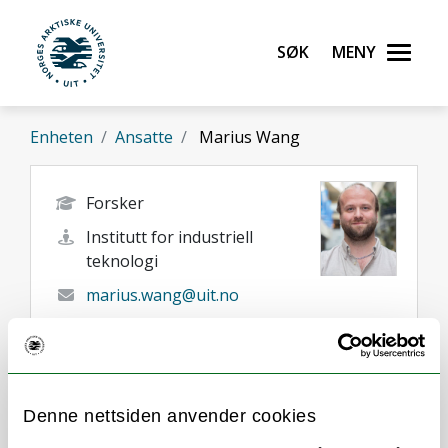
Gå til hovedinnhold
Søk
Meny
UiT Norges arktiske universitet
Enheten
Ansatte
Marius Wang
Forsker
Institutt for industriell
teknologi
marius.wang@uit.no
+47 76 96 62 15
Narvik
Her finner du meg
Denne nettsiden anvender cookies