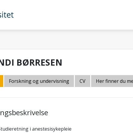
NDI BØRRESEN
Forskning og undervisning
CV
Her finner du m
lingsbeskrivelse
Studieretning i anestesisykepleie