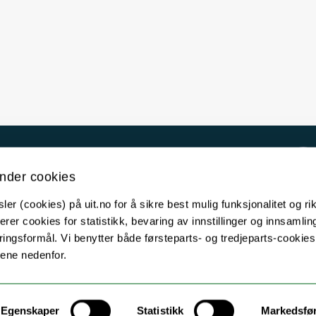
Kontakt UiT
nder cookies
For media
er (cookies) på uit.no for å sikre best mulig funksjonalitet og rik
For skoler
erer cookies for statistikk, bevaring av innstillinger og innsamlin
Ledige stillinger
ingsformål. Vi benytter både førsteparts- og tredjeparts-cookie
lene nedenfor.
English website
Logg inn
Egenskaper
Statistikk
Markedsfø