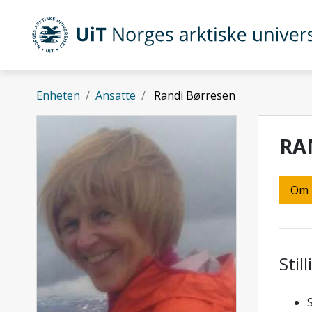
Gå til hovedinnhold
UiT Norges arktiske universitet
Enheten
Ansatte
Randi Børresen
RA
Om
Stil