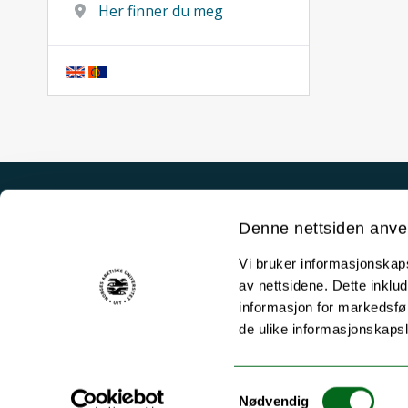
Her finner du meg
Akutt hjelp
Denne nettsiden anve
Si ifra!
Vi bruker informasjonskapsl
Driftsmeldinger
av nettsidene. Dette inklud
Personvern ved UiT
informasjon for markedsfør
de ulike informasjonskaps
Sikkerhet, beredskap og personvern
Informasjonskapsler
Samtykkevalg
Tilgjengelighetserklæring
Nødvendig