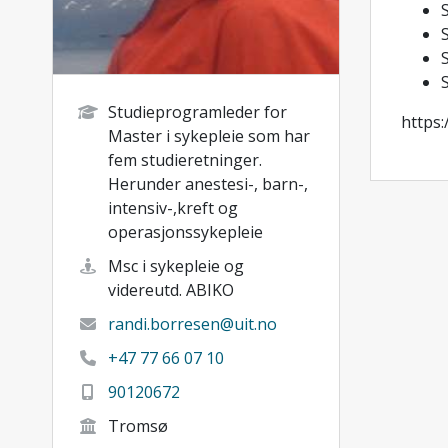
S
S
Studieprogramleder for
https
Master i sykepleie som har
fem studieretninger.
Herunder anestesi-, barn-,
intensiv-,kreft og
operasjonssykepleie
Msc i sykepleie og
videreutd. ABIKO
randi.borresen@uit.no
+47 77 66 07 10
90120672
Tromsø