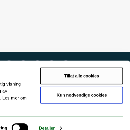
Tillat alle cookies
tig visning
g av
Kun nødvendige cookies
s. Les mer om
ring
Detaljer