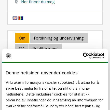
Her finner du meg
Om
Forskning og undervisning
CV
Publikasjoner
Her finner du meg
Denne nettsiden anvender cookies
Vi bruker informasjonskapsler (cookies) på uit.no for å
Stillingsbeskrivelse
sikre best mulig funksjonalitet og riktig visning av
nettsidene. Dette inkluderer cookies for statistikk,
Troy Saghaug Broderstad er
bevaring av innstillinger og innsamling av informasjon for
førsteamanuensis ved Institutt for
markedsføringsformål. Vi benytter både førsteparts- og