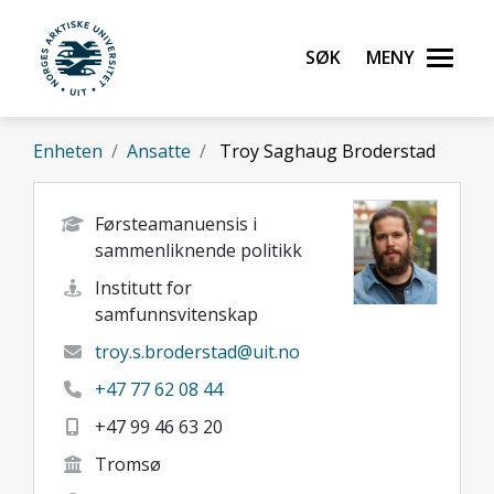
Gå til hovedinnhold
Søk
Meny
UiT Norges arktiske universitet
Enheten
Ansatte
Troy Saghaug Broderstad
Førsteamanuensis i
sammenliknende politikk
Institutt for
samfunnsvitenskap
troy.s.broderstad@uit.no
+47 77 62 08 44
+47 99 46 63 20
Tromsø