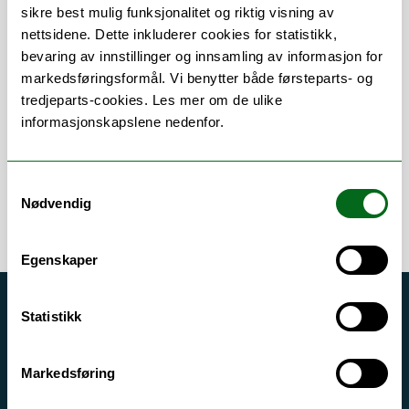
sikre best mulig funksjonalitet og riktig visning av
nettsidene. Dette inkluderer cookies for statistikk,
Om
Forskning og undervisning
bevaring av innstillinger og innsamling av informasjon for
markedsføringsformål. Vi benytter både førsteparts- og
Publikasjoner
Her finner du meg
tredjeparts-cookies. Les mer om de ulike
informasjonskapslene nedenfor.
Samtykkevalg
Nødvendig
Egenskaper
Akutt hjelp
Statistikk
Si ifra!
Markedsføring
Driftsmeldinger