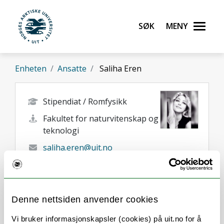
Gå til hovedinnhold
Søk
Meny
UiT Norges arktiske universitet
Enheten
Ansatte
Saliha Eren
Stipendiat / Romfysikk
Fakultet for naturvitenskap og
teknologi
saliha.eren@uit.no
Tromso
Her finner du meg
Denne nettsiden anvender cookies
Vi bruker informasjonskapsler (cookies) på uit.no for å