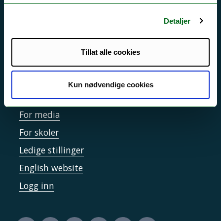
Personvern ved UiT
Sikkerhet, beredskap og personvern
Detaljer
Informasjonskapsler
Tillat alle cookies
Tilgjengelighetserklæring
Kun nødvendige cookies
Kontakt UiT
For media
For skoler
Ledige stillinger
English website
Logg inn