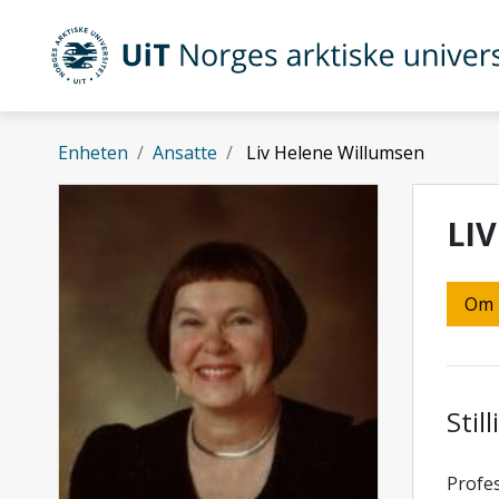
Gå til hovedinnhold
UiT Norges arktiske universitet
Enheten
Ansatte
Liv Helene Willumsen
LI
Om
Stil
Profes