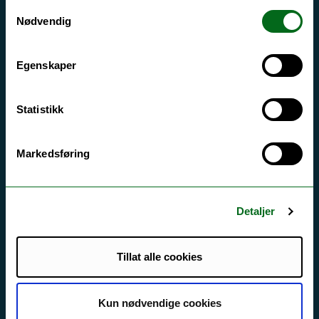
Samtykkevalg
Driftsmeldinger
Nødvendig
Personvern ved UiT
Egenskaper
Sikkerhet, beredskap og personvern
Informasjonskapsler
Statistikk
Tilgjengelighetserklæring
Markedsføring
Kontakt UiT
For media
Detaljer
For skoler
Tillat alle cookies
Ledige stillinger
English website
Kun nødvendige cookies
Logg inn