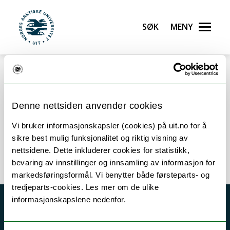
Gå til hovedinnhold
Søk
Meny
UiT Norges arktiske universitet
Error rendering component
Denne nettsiden anvender cookies
Vi bruker informasjonskapsler (cookies) på uit.no for å
sikre best mulig funksjonalitet og riktig visning av
Tromboseforskning (TREC)
nettsidene. Dette inkluderer cookies for statistikk,
bevaring av innstillinger og innsamling av informasjon for
markedsføringsformål. Vi benytter både førsteparts- og
tredjeparts-cookies. Les mer om de ulike
informasjonskapslene nedenfor.
Akutt hjelp
Si ifra!