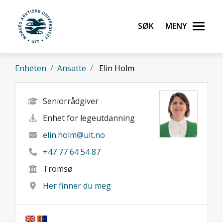
Gå til hovedinnhold
Søk
Meny
UiT Norges arktiske universitet
Enheten
Ansatte
Elin Holm
Seniorrådgiver
Enhet for legeutdanning
elin.holm@uit.no
+47 77 64 54 87
Tromsø
Her finner du meg