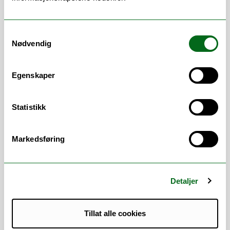
medisinstudiet
Saksbehandling i forbindelse med
Samtykkevalg
kvalitetssikring, studentsaker m.m
Nødvendig
Sekretærfunksjon for Programstyret
medisin og Programrådet medisin
Egenskaper
Verneombud for
fakultetsadministrasjonen
Statistikk
Arbeidsområder
Markedsføring
Delstudier i utlandet
/
Eksamen
/
Emner
/
Klager
/
Mottak av studenter
/
Studieadministrasjon
/
Studieveiledning
/
Utveksling
Detaljer
Tillat alle cookies