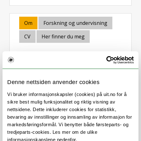
Om
Forskning og undervisning
CV
Her finner du meg
Stillingsbeskrivelse
Denne nettsiden anvender cookies
Vi bruker informasjonskapsler (cookies) på uit.no for å
Studiekonsulent for MED-2520 og
sikre best mulig funksjonalitet og riktig visning av
MED-2521
nettsidene. Dette inkluderer cookies for statistikk,
bevaring av innstillinger og innsamling av informasjon for
Studieveiledning for 4. års
markedsføringsformål. Vi benytter både førsteparts- og
medisinstudenter
tredjeparts-cookies. Les mer om de ulike
Internasjonal koordinator for
informasjonskapslene nedenfor.