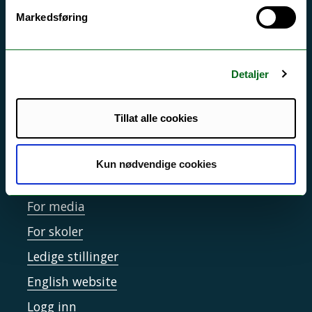
Markedsføring
Driftsmeldinger
Personvern ved UiT
Sikkerhet, beredskap og personvern
Detaljer
Informasjonskapsler
Tillat alle cookies
Tilgjengelighetserklæring
Kun nødvendige cookies
Kontakt UiT
For media
For skoler
Ledige stillinger
English website
Logg inn