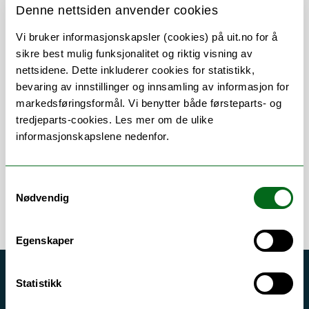
Denne nettsiden anvender cookies
Vi bruker informasjonskapsler (cookies) på uit.no for å
sikre best mulig funksjonalitet og riktig visning av
Om
Forskning og undervisning
nettsidene. Dette inkluderer cookies for statistikk,
bevaring av innstillinger og innsamling av informasjon for
CV
Vedlegg
markedsføringsformål. Vi benytter både førsteparts- og
tredjeparts-cookies. Les mer om de ulike
informasjonskapslene nedenfor.
Error rendering component
Samtykkevalg
Nødvendig
Egenskaper
Akutt hjelp
Statistikk
Si ifra!