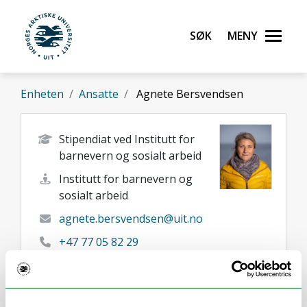
Gå til hovedinnhold
Søk
Meny
UiT Norges arktiske universitet
Enheten
Ansatte
Agnete Bersvendsen
Stipendiat ved Institutt for
barnevern og sosialt arbeid
Institutt for barnevern og
sosialt arbeid
agnete.bersvendsen@uit.no
+47 77 05 82 29
Harstad