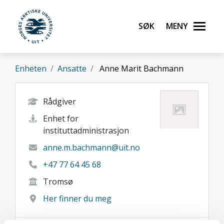
Gå til hovedinnhold
Søk
Meny
UiT Norges arktiske universitet
Enheten
Ansatte
Anne Marit Bachmann
Rådgiver
Enhet for
instituttadministrasjon
anne.m.bachmann@uit.no
+47 77 64 45 68
Tromsø
Her finner du meg