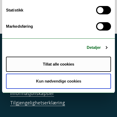
Statistikk
Markedsføring
Akutt hjelp
Detaljer
Si ifra!
Tillat alle cookies
Driftsmeldinger
Personvern ved UiT
Kun nødvendige cookies
Sikkerhet, beredskap og personvern
Informasjonskapsler
Tilgjengelighetserklæring