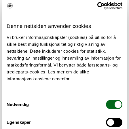
Denne nettsiden anvender cookies
Om
Forskning og undervisning
Vi bruker informasjonskapsler (cookies) på uit.no for å
Her finner du meg
sikre best mulig funksjonalitet og riktig visning av
nettsidene. Dette inkluderer cookies for statistikk,
bevaring av innstillinger og innsamling av informasjon for
markedsføringsformål. Vi benytter både førsteparts- og
Arbeidsområder
tredjeparts-cookies. Les mer om de ulike
informasjonskapslene nedenfor.
Arbeidsmiljø
/
Canvas
/
Emner
/
Etter- og
videreutdanning (EVU)
/
Felles
Samtykkevalg
studentsystem FS
/
Fellesgrader
/
Nødvendig
Godkjenning (innpass)
/
Studieadministrasjon
/
Studieplaner
/
TP
/
Timeplanlegging
/
Vitnemål
Egenskaper
Error rendering component