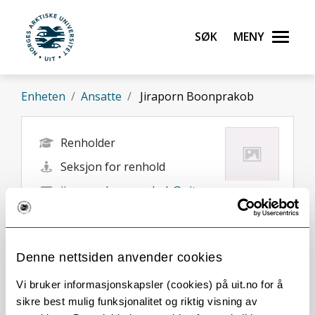
Gå til hovedinnhold
Søk
Meny
UiT Norges arktiske universitet
Enheten
Ansatte
Jiraporn Boonprakob
Renholder
Seksjon for renhold
jiraporn.boonprakob@uit.no
+47 77 66 05 79
Tromsø
Denne nettsiden anvender cookies
Vi bruker informasjonskapsler (cookies) på uit.no for å
sikre best mulig funksjonalitet og riktig visning av