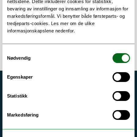
nettsidene. Dette inkluderer cookies for statistikk,
bevaring av innstillinger og innsamling av informasjon for
Om
Forskning og undervisning
markedsføringsformål. Vi benytter både førsteparts- og
tredjeparts-cookies. Les mer om de ulike
informasjonskapslene nedenfor.
Samtykkevalg
Nødvendig
Egenskaper
Akutt hjelp
Si ifra!
Statistikk
Driftsmeldinger
Markedsføring
Personvern ved UiT
Sikkerhet, beredskap og personvern