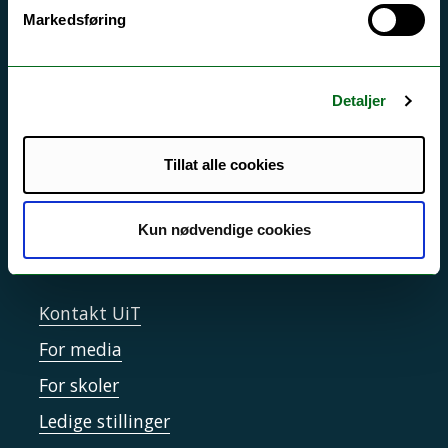
Akutt hjelp
Markedsføring
Si ifra!
Driftsmeldinger
Detaljer
Personvern ved UiT
Sikkerhet, beredskap og personvern
Tillat alle cookies
Informasjonskapsler
Tilgjengelighetserklæring
Kun nødvendige cookies
Kontakt UiT
For media
For skoler
Ledige stillinger