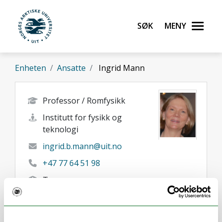
Gå til hovedinnhold
Søk
Meny
UiT Norges arktiske universitet
Enheten
Ansatte
Ingrid Mann
Professor / Romfysikk
Institutt for fysikk og
teknologi
ingrid.b.mann@uit.no
+47 77 64 51 98
Tromsø
Her finner du meg