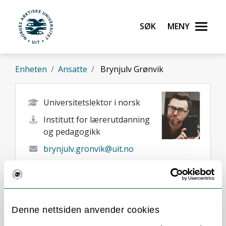
Gå til hovedinnhold
Søk
Meny
UiT Norges arktiske universitet
Enheten
Ansatte
Brynjulv Grønvik
Universitetslektor i norsk
Institutt for lærerutdanning
og pedagogikk
brynjulv.gronvik@uit.no
+47 77 66 05 12
Tromsø
Her finner du meg
Denne nettsiden anvender cookies