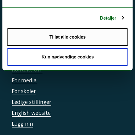
Driftsmeldinger
Personvern ved UiT
Detaljer
Sikkerhet, beredskap og personvern
Informasjonskapsler
Tillat alle cookies
Tilgjengelighetserklæring
Kun nødvendige cookies
Kontakt UiT
For media
For skoler
Ledige stillinger
English website
Logg inn