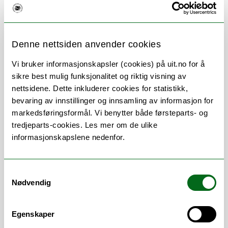
Om
Forskning og undervisning
Denne nettsiden anvender cookies
Vi bruker informasjonskapsler (cookies) på uit.no for å
sikre best mulig funksjonalitet og riktig visning av
Stillingsbeskrivelse
nettsidene. Dette inkluderer cookies for statistikk,
bevaring av innstillinger og innsamling av informasjon for
markedsføringsformål. Vi benytter både førsteparts- og
tredjeparts-cookies. Les mer om de ulike
informasjonskapslene nedenfor.
Samtykkevalg
Arbeidsområder
Nødvendig
Canvas
/
Eksamen
/
Felles studentsystem
Egenskaper
FS
/
Kontrakter
/
Studieadministrasjon
/
TP