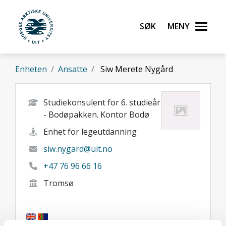
Gå til hovedinnhold
Søk
Meny
UiT Norges arktiske universitet
Enheten
Ansatte
Siw Merete Nygård
Studiekonsulent for 6. studieår
- Bodøpakken. Kontor Bodø
Enhet for legeutdanning
siw.nygard@uit.no
+47 76 96 66 16
Tromsø