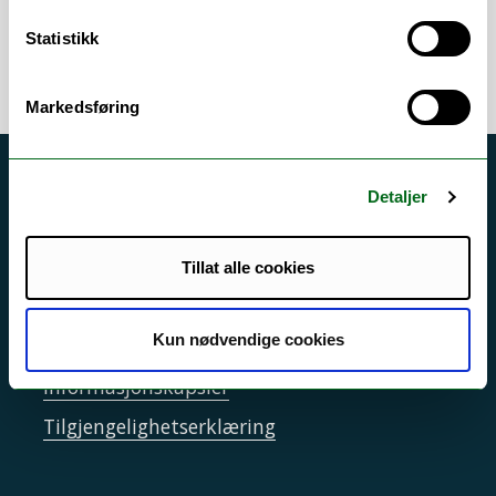
/
Tilrettelagt eksamen
/
Timeplanlegging
Statistikk
Markedsføring
Akutt hjelp
Detaljer
Si ifra!
Driftsmeldinger
Tillat alle cookies
Personvern ved UiT
Kun nødvendige cookies
Sikkerhet, beredskap og personvern
Informasjonskapsler
Tilgjengelighetserklæring