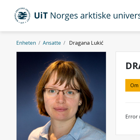
Gå til hovedinnhold
UiT Norges arktiske universitet
Enheten
Ansatte
Dragana Lukić
DR
Om
Error