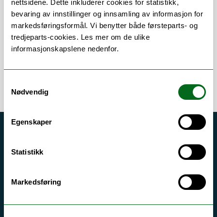
nettsidene. Dette inkluderer cookies for statistikk,
bevaring av innstillinger og innsamling av informasjon for
Om
Forskning og undervisning
markedsføringsformål. Vi benytter både førsteparts- og
tredjeparts-cookies. Les mer om de ulike
informasjonskapslene nedenfor.
Samtykkevalg
Nødvendig
Egenskaper
Akutt hjelp
Si ifra!
Statistikk
Driftsmeldinger
Markedsføring
Personvern ved UiT
Sikkerhet, beredskap og personvern