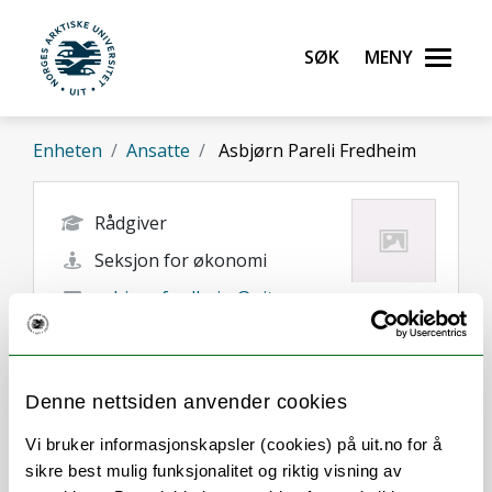
Gå til hovedinnhold
Søk
Meny
UiT Norges arktiske universitet
Enheten
Ansatte
Asbjørn Pareli Fredheim
Rådgiver
Seksjon for økonomi
asbjorn.fredheim@uit.no
+47 77 05 81 15
Harstad
Denne nettsiden anvender cookies
Vi bruker informasjonskapsler (cookies) på uit.no for å
sikre best mulig funksjonalitet og riktig visning av