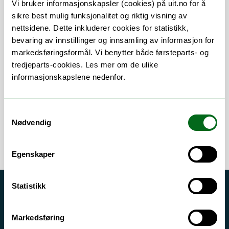
Vi bruker informasjonskapsler (cookies) på uit.no for å
sikre best mulig funksjonalitet og riktig visning av
nettsidene. Dette inkluderer cookies for statistikk,
bevaring av innstillinger og innsamling av informasjon for
Om
Forskning og undervisning
markedsføringsformål. Vi benytter både førsteparts- og
tredjeparts-cookies. Les mer om de ulike
Publikasjoner
Her finner du meg
informasjonskapslene nedenfor.
Samtykkevalg
Nødvendig
Egenskaper
Statistikk
Akutt hjelp
Si ifra!
Markedsføring