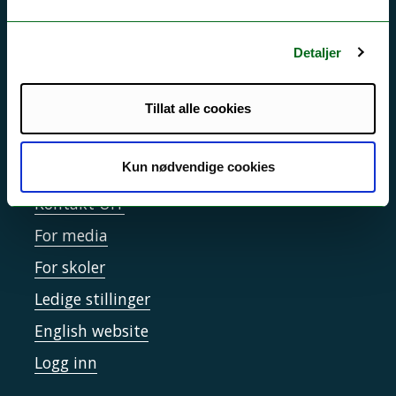
Driftsmeldinger
Personvern ved UiT
Detaljer
Sikkerhet, beredskap og personvern
Informasjonskapsler
Tillat alle cookies
Tilgjengelighetserklæring
Kun nødvendige cookies
Kontakt UiT
For media
For skoler
Ledige stillinger
English website
Logg inn