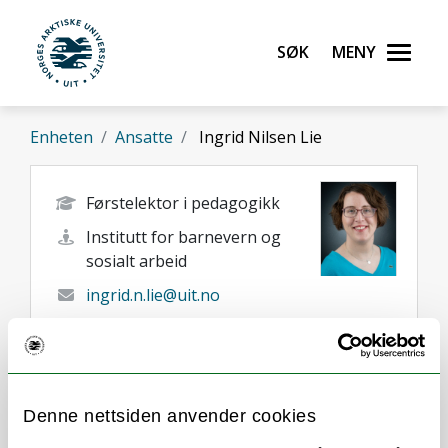
Gå til hovedinnhold
Søk
Meny
UiT Norges arktiske universitet
Enheten
Ansatte
Ingrid Nilsen Lie
Førstelektor i pedagogikk
Institutt for barnevern og
sosialt arbeid
ingrid.n.lie@uit.no
+47 77 05 83 57
Alta
Her finner du meg
Denne nettsiden anvender cookies