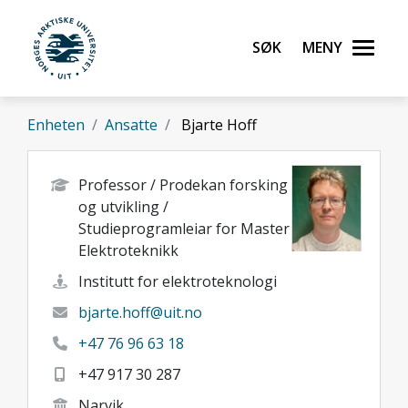
Gå til hovedinnhold
Søk
Meny
UiT Norges arktiske universitet
Enheten
Ansatte
Bjarte Hoff
Professor / Prodekan forsking
og utvikling /
Studieprogramleiar for Master
Elektroteknikk
Institutt for elektroteknologi
bjarte.hoff@uit.no
+47 76 96 63 18
+47 917 30 287
Narvik