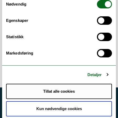
installasjoner.
Nødvendig
Prodekan for forsking og utvikling ved
Fakultet for ingeniørvitenskap og
teknologi.
Egenskaper
Vitenskapelige
Statistikk
arbeidsområder
Markedsføring
Elektrotekniske fag
Detaljer
Tillat alle cookies
Akutt hjelp
Kun nødvendige cookies
Si ifra!