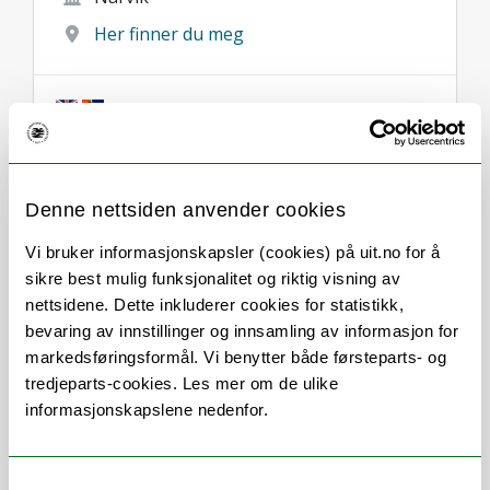
Her finner du meg
Om
Forskning og undervisning
Denne nettsiden anvender cookies
Publikasjoner
Her finner du meg
Vi bruker informasjonskapsler (cookies) på uit.no for å
sikre best mulig funksjonalitet og riktig visning av
nettsidene. Dette inkluderer cookies for statistikk,
bevaring av innstillinger og innsamling av informasjon for
Stillingsbeskrivelse
markedsføringsformål. Vi benytter både førsteparts- og
tredjeparts-cookies. Les mer om de ulike
informasjonskapslene nedenfor.
Tilsett som professor innan elektroteknikk
med spesialisering innan kraftelektronikk,
energiomforming, mikronett og lavspente
Samtykkevalg