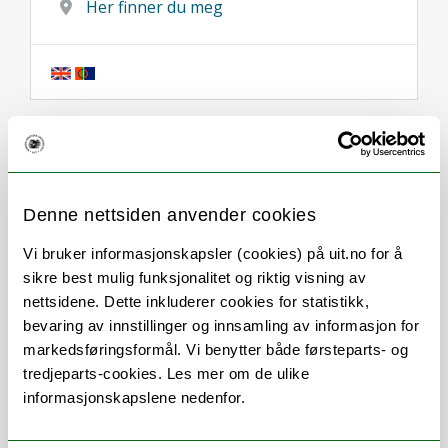
Her finner du meg
Om
Forskning og undervisning
Publikasjoner
Her finner du meg
Denne nettsiden anvender cookies
Vi bruker informasjonskapsler (cookies) på uit.no for å
sikre best mulig funksjonalitet og riktig visning av
Stillingsbeskrivelse
nettsidene. Dette inkluderer cookies for statistikk,
bevaring av innstillinger og innsamling av informasjon for
markedsføringsformål. Vi benytter både førsteparts- og
Universitetslektor/Stipendiat IHO Narvik.
tredjeparts-cookies. Les mer om de ulike
informasjonskapslene nedenfor.