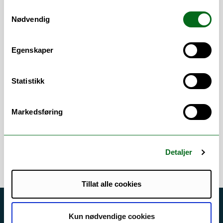
Samtykkevalg
Arbeidsområder
Nødvendig
Evaluering
/
Innkjøp
/
Innkjøper
/
Egenskaper
Undervisning
/
Veiledning
Vitenskapelige
Statistikk
arbeidsområder
Markedsføring
Pediatri
/
Infeksjonsmedisin
/
Sykepleievitenskap
/
Andre helsefag
Detaljer
Tillat alle cookies
Akutt hjelp
Kun nødvendige cookies