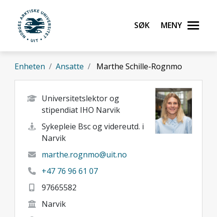
Gå til hovedinnhold
Søk
Meny
UiT Norges arktiske universitet
Enheten
Ansatte
Marthe Schille-Rognmo
Universitetslektor og
stipendiat IHO Narvik
Sykepleie Bsc og videreutd. i
Narvik
marthe.rognmo@uit.no
+47 76 96 61 07
97665582
Narvik