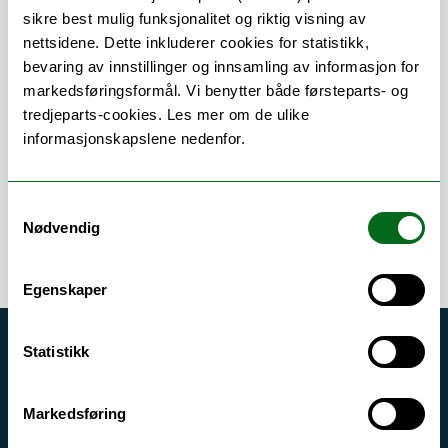
sikre best mulig funksjonalitet og riktig visning av
nettsidene. Dette inkluderer cookies for statistikk,
bevaring av innstillinger og innsamling av informasjon for
Om
Forskning og undervisning
markedsføringsformål. Vi benytter både førsteparts- og
Publikasjoner
Her finner du meg
tredjeparts-cookies. Les mer om de ulike
informasjonskapslene nedenfor.
Samtykkevalg
Nødvendig
Egenskaper
Statistikk
Akutt hjelp
Si ifra!
Markedsføring
Driftsmeldinger