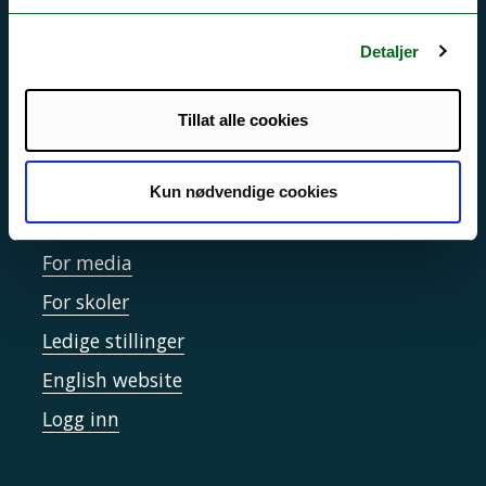
Personvern ved UiT
Detaljer
Sikkerhet, beredskap og personvern
Informasjonskapsler
Tillat alle cookies
Tilgjengelighetserklæring
Kun nødvendige cookies
Kontakt UiT
For media
For skoler
Ledige stillinger
English website
Logg inn