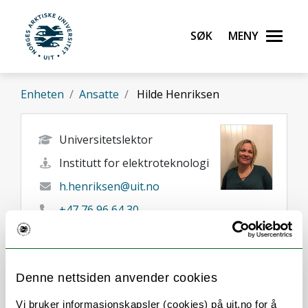
Gå til hovedinnhold
Søk
Meny
UiT Norges arktiske universitet
Enheten
Ansatte
Hilde Henriksen
Universitetslektor
Institutt for elektroteknologi
h.henriksen@uit.no
+47 76 96 64 30
Narvik
Her finner du meg
Denne nettsiden anvender cookies
Vi bruker informasjonskapsler (cookies) på uit.no for å