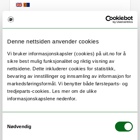
Om
Forskning og undervisning
Denne nettsiden anvender cookies
Her finner du meg
Vi bruker informasjonskapsler (cookies) på uit.no for å
sikre best mulig funksjonalitet og riktig visning av
nettsidene. Dette inkluderer cookies for statistikk,
Stillingsbeskrivelse
bevaring av innstillinger og innsamling av informasjon for
markedsføringsformål. Vi benytter både førsteparts- og
tredjeparts-cookies. Les mer om de ulike
Teamleder studieadministrative systemer
informasjonskapslene nedenfor.
ved BFE-fak
Studieveileder
Samtykkevalg
Nødvendig
Arbeidsområder