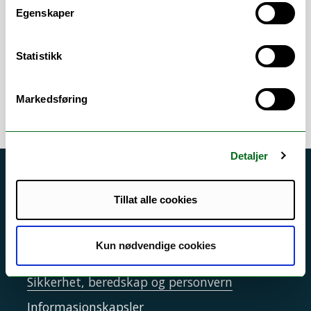
Egenskaper
Attester
/
Karakterutskrift
/
Mottak av
studenter
/
Semesterstart
/
Studentdata
/
Studieadministrasjon
/
Studieveiledning
/
Statistikk
Veiledning
Markedsføring
Detaljer
Akutt hjelp
Tillat alle cookies
Si ifra!
Driftsmeldinger
Kun nødvendige cookies
Personvern ved UiT
Sikkerhet, beredskap og personvern
Informasjonskapsler