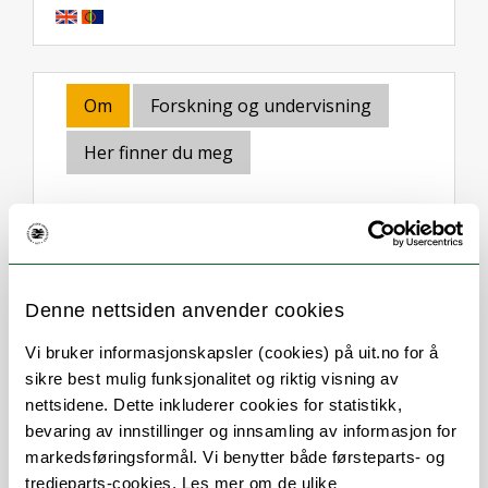
Om
Forskning og undervisning
Her finner du meg
Stillingsbeskrivelse
Denne nettsiden anvender cookies
Saksbehandler med arbeidsoppgaver
innenfor studieadministrativt arbeid:
Vi bruker informasjonskapsler (cookies) på uit.no for å
sikre best mulig funksjonalitet og riktig visning av
Arbeider med følgende områder:
nettsidene. Dette inkluderer cookies for statistikk,
- FS
bevaring av innstillinger og innsamling av informasjon for
- Innpassing/godkjenning
markedsføringsformål. Vi benytter både førsteparts- og
- Masteroppgaver
tredjeparts-cookies. Les mer om de ulike