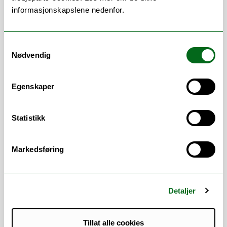
- Eksamen
informasjonskapslene nedenfor.
- Studieplaner / utdanningsplaner
- Permisjon /dispensasjoner / søknader
- TP-Timeplanlegging
Samtykkevalg
- Progresjonsbrev UDI
Nødvendig
Arbeidsområder
Egenskaper
Arrangementer
/
Avhandlinger
/
Eksamen
/
Emner
/
Evaluering
/
Felles studentsystem
Statistikk
FS
/
Forskningsadministrasjon
/
Forskningsformidling
/
Godkjenning
Markedsføring
(forhåndsgodkjenning)
/
Godkjenning
(innpass)
/
Klager
/
Mobilitet
/
Studentdata
/
Studieadministrasjon
/
Studieplaner
/
Studieveiledning
/
TopDesk
/
WISEflow
/
Detaljer
ePhorte
Tillat alle cookies