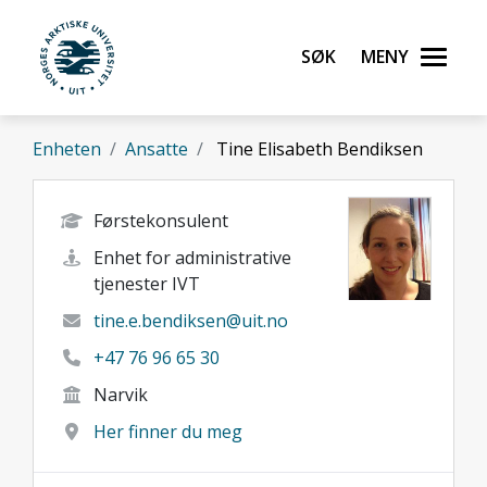
Gå til hovedinnhold
Søk
Meny
UiT Norges arktiske universitet
Enheten
Ansatte
Tine Elisabeth Bendiksen
Førstekonsulent
Enhet for administrative
tjenester IVT
tine.e.bendiksen@uit.no
+47 76 96 65 30
Narvik
Her finner du meg