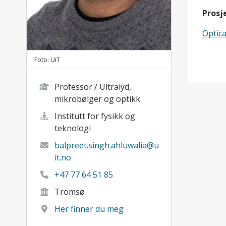
Prosj
Optic
Foto: UiT
Professor / Ultralyd,
mikrobølger og optikk
Institutt for fysikk og
teknologi
balpreet.singh.ahluwalia@u
it.no
+47 77 64 51 85
Tromsø
Her finner du meg