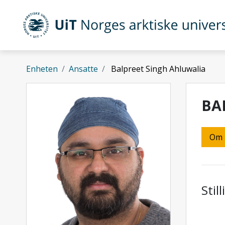
Gå til hovedinnhold
UiT Norges arktiske universitet
Enheten
Ansatte
Balpreet Singh Ahluwalia
BA
Om
Stil