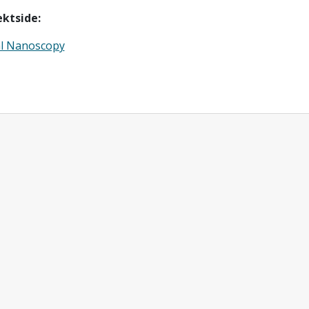
ektside:
al Nanoscopy