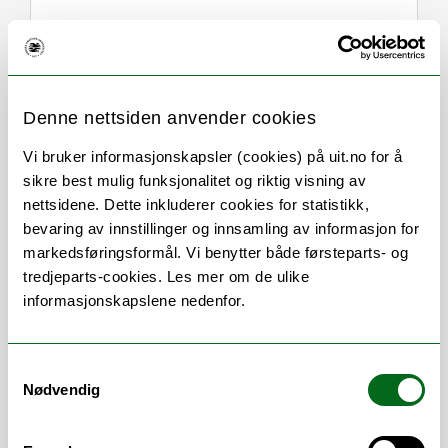
Denne nettsiden anvender cookies
Om
Forskning og undervisning
Vi bruker informasjonskapsler (cookies) på uit.no for å
Her finner du meg
sikre best mulig funksjonalitet og riktig visning av
nettsidene. Dette inkluderer cookies for statistikk,
bevaring av innstillinger og innsamling av informasjon for
markedsføringsformål. Vi benytter både førsteparts- og
Stillingsbeskrivelse
tredjeparts-cookies. Les mer om de ulike
informasjonskapslene nedenfor.
Praksisrådgiver
Samtykkevalg
Nødvendig