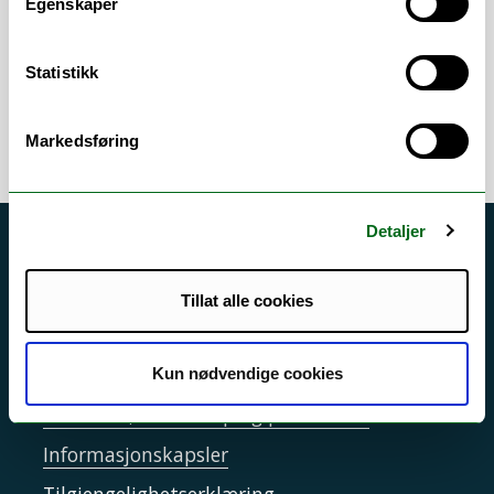
Egenskaper
Arbeidsområder
Statistikk
Opptak
/
Studieadministrasjon
/
Veiledning
Markedsføring
Detaljer
Akutt hjelp
Si ifra!
Tillat alle cookies
Driftsmeldinger
Personvern ved UiT
Kun nødvendige cookies
Sikkerhet, beredskap og personvern
Informasjonskapsler