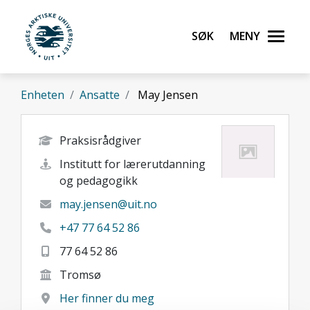
Gå til hovedinnhold
Søk
Meny
UiT Norges arktiske universitet
Enheten
Ansatte
May Jensen
Praksisrådgiver
Institutt for lærerutdanning
og pedagogikk
may.jensen@uit.no
+47 77 64 52 86
77 64 52 86
Tromsø
Her finner du meg