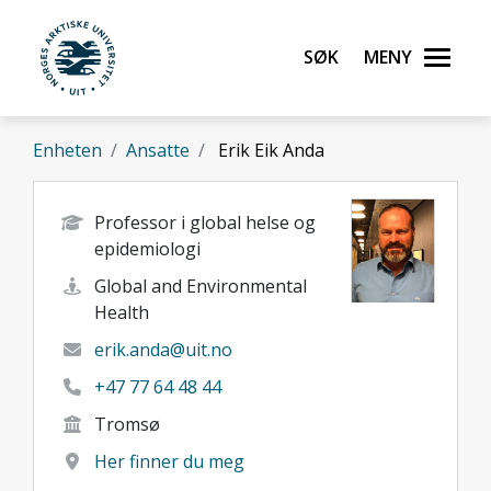
Gå til hovedinnhold
Søk
Meny
UiT Norges arktiske universitet
Enheten
Ansatte
Erik Eik Anda
Professor i global helse og
epidemiologi
Global and Environmental
Health
erik.anda@uit.no
+47 77 64 48 44
Tromsø
Her finner du meg