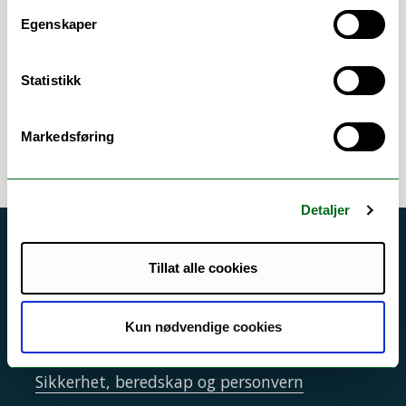
arbeidsområder
Egenskaper
Samfunnsmedisin / sosialmedisin
/
Andre
Statistikk
helsefag
Markedsføring
Detaljer
Akutt hjelp
Tillat alle cookies
Si ifra!
Driftsmeldinger
Kun nødvendige cookies
Personvern ved UiT
Sikkerhet, beredskap og personvern