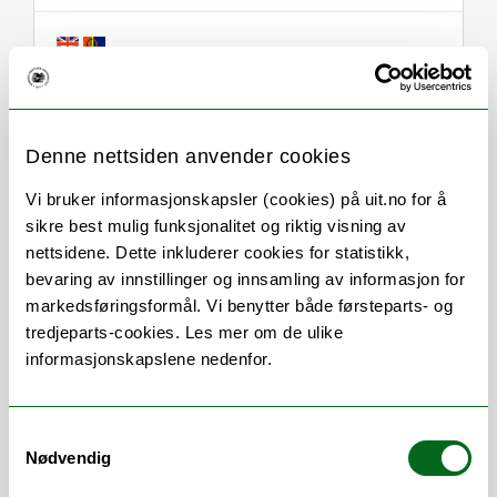
Om
Forskning og undervisning
Denne nettsiden anvender cookies
CV
Publikasjoner
Vedlegg
Vi bruker informasjonskapsler (cookies) på uit.no for å
sikre best mulig funksjonalitet og riktig visning av
Her finner du meg
nettsidene. Dette inkluderer cookies for statistikk,
bevaring av innstillinger og innsamling av informasjon for
markedsføringsformål. Vi benytter både førsteparts- og
tredjeparts-cookies. Les mer om de ulike
Arbeidsområder
informasjonskapslene nedenfor.
Internasjonalt samarbeid
/
Kurs
/
Mobilitet
/
Prosjektledelse
/
Undervisning
/
Samtykkevalg
Nødvendig
Veiledning
Vitenskapelige