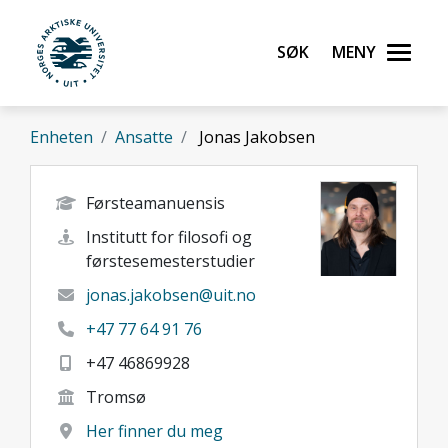
Gå til hovedinnhold
Søk
Meny
UiT Norges arktiske universitet
Enheten
Ansatte
Jonas Jakobsen
Førsteamanuensis
Institutt for filosofi og
førstesemesterstudier
jonas.jakobsen@uit.no
+47 77 64 91 76
+47 46869928
Tromsø
Her finner du meg