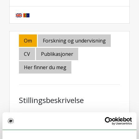
Om
Forskning og undervisning
CV
Publikasjoner
Her finner du meg
Stillingsbeskrivelse
Førsteamanuensis i filosofi med fokus på
samfunn og politikk:
teorier og debatter
om demokrati, ytringsfrihet, anerkjennelse