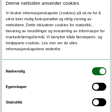
og inkludering, politikk og religion, samt
Denne nettsiden anvender cookies
populisme, polarisering og ekstremisme.
Vi bruker informasjonskapsler (cookies) på uit.no for å
Jeg er også interessert i
livsfilosofi og
sikre best mulig funksjonalitet og riktig visning av
kontemplative
nettsidene. Dette inkluderer cookies for statistikk,
tradisjoner:
eksistensfilosofi, teorier om
bevaring av innstillinger og innsamling av informasjon for
mening, lykke, det gode liv, mindfulness og
markedsføringsformål. Vi benytter både førsteparts- og
buddhistisk filosofi.
tredjeparts-cookies. Les mer om de ulike
informasjonskapslene nedenfor.
Mine forskningsartikler handler blant
annet om demokratiets etiske,
institusjonelle og epistemiske
Samtykkevalg
(sannhetsrelaterte) forutsetninger; sosiale,
Nødvendig
politiske og kulturelle trusler mot
demokratiske livsformer; multikultralisme
og identitetskonflikter; religiøse
Egenskaper
argumenter i politikk; ytringsfriheten og
dens grenser; samt ulike spørsmål om
Statistikk
identitetsdanning, trivsel, mistrivsel og
livsførelse i moderne samfunn.